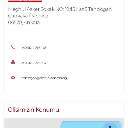
Meçhul Asker Sokak NO: 18/15 Kat:5 Tandoğan
Çankaya / Merkez
06570, Ankara
+90 312-229 64 06
+90 312-229 63 06
federasyon@emlakakademisi.org
Ofisimizin Konumu