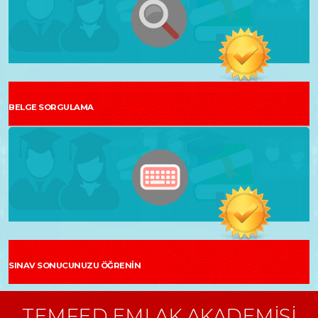
BELGE SORGULAMA
SINAV SONUCUNUZU ÖĞRENİN
TEMFED EMLAK AKADEMİSİ